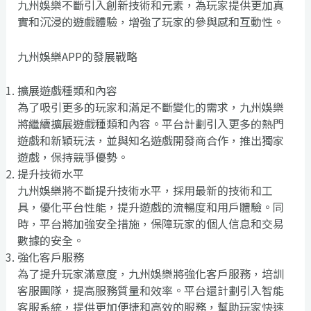
九州娛樂不斷引入創新技術和元素，為玩家提供更加真
實和沉浸的遊戲體驗，增強了玩家的參與感和互動性。
九州娛樂APP的發展戰略
擴展遊戲種類和內容
為了吸引更多的玩家和滿足不斷變化的需求，九州娛樂
將繼續擴展遊戲種類和內容。平台計劃引入更多的熱門
遊戲和新穎玩法，並與知名遊戲開發商合作，推出獨家
遊戲，保持競爭優勢。
提升技術水平
九州娛樂將不斷提升技術水平，採用最新的技術和工
具，優化平台性能，提升遊戲的流暢度和用戶體驗。同
時，平台將加強安全措施，保障玩家的個人信息和交易
數據的安全。
強化客戶服務
為了提升玩家滿意度，九州娛樂將強化客戶服務，培訓
客服團隊，提高服務質量和效率。平台還計劃引入智能
客服系統，提供更加便捷和高效的服務，幫助玩家快速