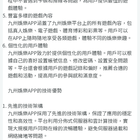
程中不會遇到卡頓和掉線等問題，為用戶提供最佳的遊
戲體驗。
豐富多樣的遊戲內容
九州娛樂APP涵蓋了九州娛樂平台上的所有遊戲內容，包
括真人娛樂、電子遊戲、體育博彩和彩票等。用戶可以
在APP上隨時隨地享受各類遊戲，體驗不同的娛樂樂趣。
個性化的用戶體驗
九州娛樂APP致力於提供個性化的用戶體驗。用戶可以根
據自己的喜好設置帳號信息、修改密碼、設置安全問題
等。平台還會根據用戶的遊戲記錄和偏好，推薦合適的
遊戲和活動，提高用戶的參與感和滿意度。
九州娛樂APP的技術優勢
先進的技術架構
九州娛樂APP採用了先進的技術架構，保證了應用的穩定
性和高效性。平台利用分佈式伺服器和雲計算技術，實
現大規模用戶同時在線的流暢體驗，避免伺服器過載和
網絡擁堵等問題。