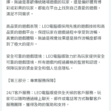
擇，無論是喜歡傳統賭場遊戲的玩家，還是偏好體育博
彩或彩票的玩家，都能在平台上找到自己喜愛的遊戲，
滿足不同需求。
高品質的遊戲表現：LEO電腦版採用先進的遊戲技術和高
品質的遊戲平台，保證玩家在遊戲過程中享受到流暢、
真實的遊戲體驗，無論是視覺效果還是操作流暢度都得
到了極大的提升。
安全可靠的遊戲環境：LEO電腦版致力於為玩家提供安全
可靠的遊戲環境，所有遊戲均經過嚴格的監管和認證，
保障玩家的資金安全和個人信息隱私。
【第三部分：專業服務保障】
24/7客戶服務：LEO電腦版提供全天候的客戶服務，玩
家可以隨時通過線上聊天、郵件或電話等方式聯繫客戶
服務團隊，獲得及時的幫助和支持。