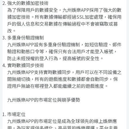
強大的數據加密技術
為了保障用戶的數據安全，九州娛樂APP採用了強大的數
據加密技術。所有數據傳輸都經過SSL加密處理，確保用
戶的個人信息和交易數據在傳輸過程中不會被竊取或篡
改。
多重身份驗證機制
九州娛樂APP設有多重身份驗證機制，如短信驗證、郵件
驗證和動態口令等，確保只有合法用戶才能登入帳號，
防止未經授權的登入行為，提高帳號的安全性。
實時數據同步技術
九州娛樂APP支持實時數據同步，用戶可以在不同設備之
間無縫切換，所有的遊戲進度和數據都會自動同步，保
證用戶無論在哪裡登入都能繼續之前的遊戲進度。
九州娛樂APP的市場定位與競爭優勢
市場定位
九州娛樂APP的市場定位是成為全球領先的線上娛樂應
用，為玩家提供多樣化、高品質的娛樂選擇。平台主要