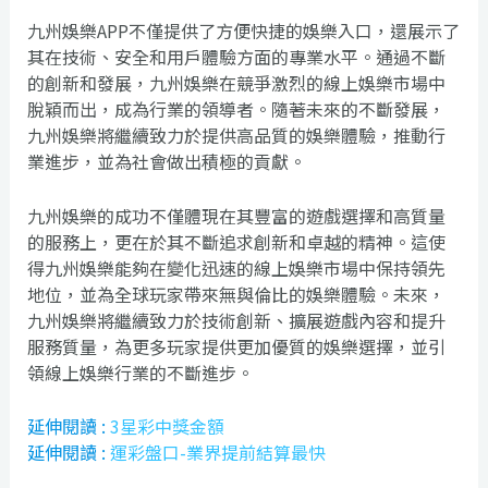
九州娛樂APP不僅提供了方便快捷的娛樂入口，還展示了
其在技術、安全和用戶體驗方面的專業水平。通過不斷
的創新和發展，九州娛樂在競爭激烈的線上娛樂市場中
脫穎而出，成為行業的領導者。隨著未來的不斷發展，
九州娛樂將繼續致力於提供高品質的娛樂體驗，推動行
業進步，並為社會做出積極的貢獻。
九州娛樂的成功不僅體現在其豐富的遊戲選擇和高質量
的服務上，更在於其不斷追求創新和卓越的精神。這使
得九州娛樂能夠在變化迅速的線上娛樂市場中保持領先
地位，並為全球玩家帶來無與倫比的娛樂體驗。未來，
九州娛樂將繼續致力於技術創新、擴展遊戲內容和提升
服務質量，為更多玩家提供更加優質的娛樂選擇，並引
領線上娛樂行業的不斷進步。
延伸閱讀 :
3星彩中獎金額
延伸閱讀 :
運彩盤口-業界提前結算最快