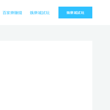
百家樂賺錢
娛樂城試玩
娛樂城試玩