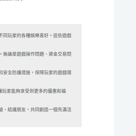
不同玩家的各種娛樂喜好。這些遊戲
。無論是遊戲操作問題、資金交易問
和安全防護措施，保障玩家的遊戲環
，讓玩家能夠享受到更多的優惠和福
驗、結識朋友，共同創造一個充滿活