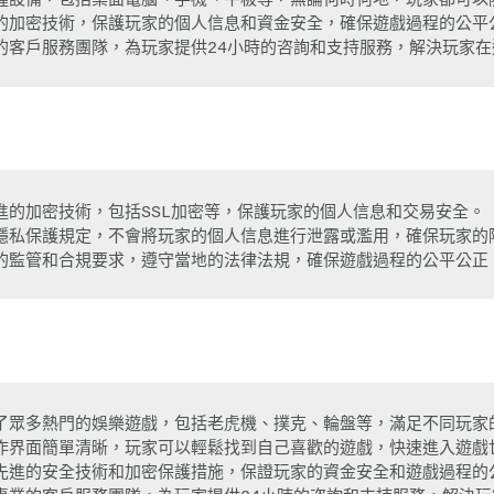
多種設備，包括桌面電腦、手機、平板等，無論何時何地，玩家都可以
進的加密技術，保護玩家的個人信息和資金安全，確保遊戲過程的公平公
業的客戶服務團隊，為玩家提供24小時的咨詢和支持服務，解決玩家
進的加密技術，包括SSL加密等，保護玩家的個人信息和交易安全。

守隱私保護規定，不會將玩家的個人信息進行泄露或濫用，確保玩家的隱
格的監管和合規要求，遵守當地的法律法規，確保遊戲過程的公平公正
蓋了眾多熱門的娛樂遊戲，包括老虎機、撲克、輪盤等，滿足不同玩家的
操作界面簡單清晰，玩家可以輕鬆找到自己喜歡的遊戲，快速進入遊戲世
用先進的安全技術和加密保護措施，保證玩家的資金安全和遊戲過程的公