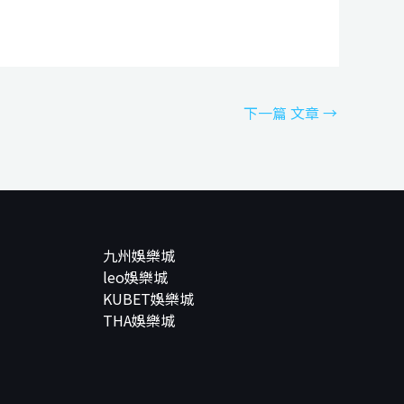
下一篇 文章
→
九州娛樂城
leo娛樂城
KUBET娛樂城
THA娛樂城