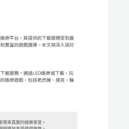
上娛樂平台，其提供的下載服務受到廣
質和豐富的遊戲選擇。本文將深入探討
下載服務。通過LEO娛樂城下載，玩
門的娛樂遊戲，包括老虎機、撲克、輪
家帶來真實的娛樂享受。
