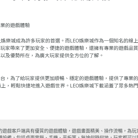
專業的遊戲體驗
娛樂城成為許多玩家的首選。而LEO娛樂城作為一個知名的線
為玩家帶來了更加安全、便捷的遊戲體驗，還擁有專業的遊戲品
障以及優勢所在，為廣大玩家提供全方位的了解。
平台，為了給玩家提供更加順暢、穩定的遊戲體驗，提供了專業的
上，輕鬆快捷地進入遊戲世界。LEO娛樂城下載涵蓋了眾多熱
供的遊戲客戶端具有優質的遊戲體驗，遊戲畫面精美、操作流暢，為玩