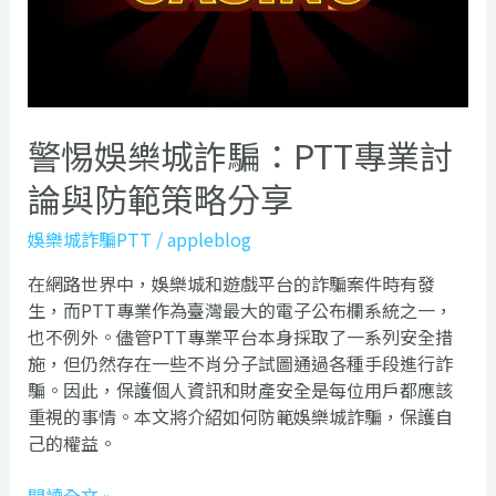
PTT
專
業
討
論
警惕娛樂城詐騙：PTT專業討
與
防
論與防範策略分享
範
策
娛樂城詐騙PTT
/
appleblog
略
分
在網路世界中，娛樂城和遊戲平台的詐騙案件時有發
享
生，而PTT專業作為臺灣最大的電子公布欄系統之一，
也不例外。儘管PTT專業平台本身採取了一系列安全措
施，但仍然存在一些不肖分子試圖通過各種手段進行詐
騙。因此，保護個人資訊和財產安全是每位用戶都應該
重視的事情。本文將介紹如何防範娛樂城詐騙，保護自
己的權益。