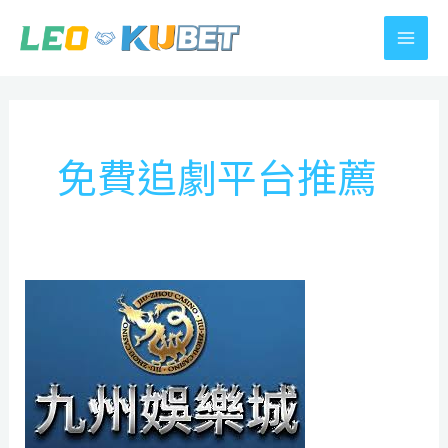
跳
MAI
至
主
MEN
要
內
容
免費追劇平台推薦
九
州
娛
樂
城
手
機