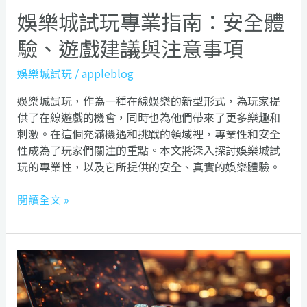
安
娛樂城試玩專業指南：安全體
全
驗、遊戲建議與注意事項
體
驗、
娛樂城試玩
/
appleblog
遊
戲
娛樂城試玩，作為一種在線娛樂的新型形式，為玩家提
建
供了在線遊戲的機會，同時也為他們帶來了更多樂趣和
議
刺激。在這個充滿機遇和挑戰的領域裡，專業性和安全
與
性成為了玩家們關注的重點。本文將深入探討娛樂城試
注
玩的專業性，以及它所提供的安全、真實的娛樂體驗。
意
事
閱讀全文 »
項
娛
樂
城
試