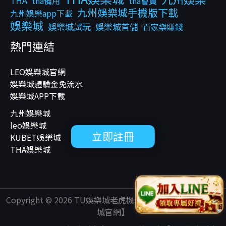
THA
tha備用
tha會員
九州娛樂城手機版下載
九州娛樂app下載
娛樂城
娛樂城試玩
娛樂城首儲
百家樂賺錢
熱門連結
LEO娛樂城官網
娛樂城體驗金免流水
娛樂城APP下載
九州娛樂城
leo娛樂城
立即註冊
KUBET娛樂城
THA娛樂城
Copyright © 2026 TU娛樂城老虎機slot魔龍傳奇【LEO娛樂
城官網】