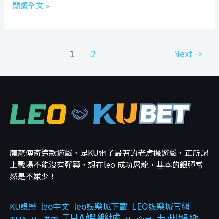
閱讀全文 »
優
惠
1
2
Next
→
魔龍傳奇這款遊戲，是KU電子最著的老虎機遊戲，正所謂
上戰場不能沒有彈藥，想在leo 成功屠龍，基本的銀彈當
然是不嫌少！
leo中文
leo娛樂城下載
LEO娛樂城官網
KU娛樂
THA娛樂城
九州娛樂