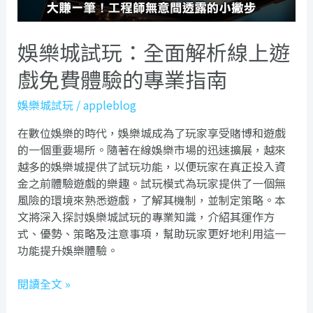
解
析
線
娛樂城試玩：全面解析線上遊
上
戲免費體驗的專業指南
遊
戲
娛樂城試玩
/
appleblog
免
費
在數位娛樂的時代，娛樂城成為了玩家享受賭博和遊戲
體
的一個重要場所。隨著在線娛樂市場的迅速擴展，越來
驗
越多的娛樂城提供了試玩功能，以便玩家在真正投入資
的
金之前體驗遊戲的樂趣。試玩模式為玩家提供了一個無
專
風險的環境來熟悉遊戲，了解其機制，並制定策略。本
業
文將深入探討娛樂城試玩的專業知識，介紹其運作方
指
式、優勢、策略及注意事項，幫助玩家更好地利用這一
南
功能提升娛樂體驗。
閱讀全文 »