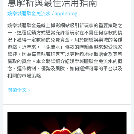
惠解析與最佳活用指南
流
水：
娛樂城體驗金免流水
/
appleblog
專
業
娛樂城體驗金是線上博彩網站吸引新玩家的重要策略之
優
一。這種促銷方式通常允許新玩家在不需任何存款的情
惠
況下獲得一定數額的免費資金，用於體驗娛樂城的各種
解
遊戲。近年來，「免流水」條款的體驗金越來越受玩家
析
歡迎，因為這意味著玩家可以更輕鬆地提取贈金及其所
與
贏取的獎金。本文將詳細介紹娛樂城體驗金免流水的概
最
念、運作機制、優勢及風險、如何選擇可靠的平台以及
佳
相關的市場策略。
活
用
閱讀全文 »
指
南
娛
樂
城