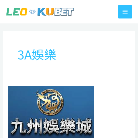
跳
MAI
至
主
MEN
要
內
容
3A娛樂
專
業
娛
樂
體
驗：
3A