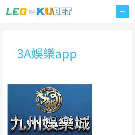
跳
MAI
至
主
MEN
要
內
容
3A娛樂app
專
業
娛
樂
體
驗：
3A