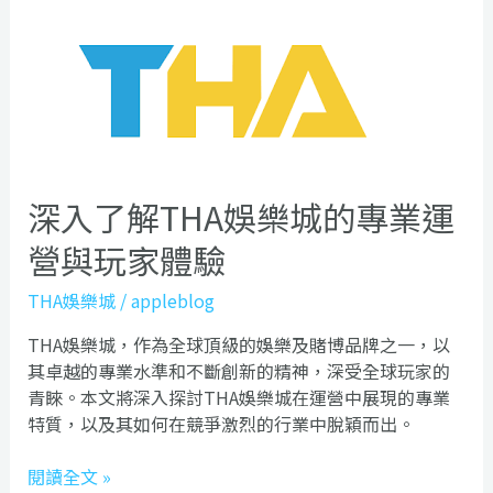
深
入
了
解
THA
娛
樂
深入了解THA娛樂城的專業運
城
的
營與玩家體驗
專
業
THA娛樂城
/
appleblog
運
營
THA娛樂城，作為全球頂級的娛樂及賭博品牌之一，以
與
其卓越的專業水準和不斷創新的精神，深受全球玩家的
玩
青睞。本文將深入探討THA娛樂城在運營中展現的專業
家
特質，以及其如何在競爭激烈的行業中脫穎而出。
體
驗
閱讀全文 »