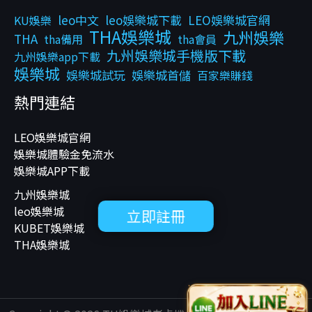
leo中文
leo娛樂城下載
LEO娛樂城官網
KU娛樂
THA娛樂城
九州娛樂
THA
tha備用
tha會員
九州娛樂城手機版下載
九州娛樂app下載
娛樂城
娛樂城試玩
娛樂城首儲
百家樂賺錢
熱門連結
LEO娛樂城官網
娛樂城體驗金免流水
娛樂城APP下載
九州娛樂城
leo娛樂城
立即註冊
KUBET娛樂城
THA娛樂城