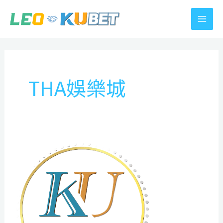
跳
文
MAI
至
章
主
分
MEN
要
頁
內
容
THA娛樂城
KU
娛
樂
城：
優
質
娛