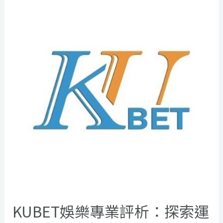
娛
樂
專
業
評
析：
探
索
運
營
策
略
與
用
戶
體
驗
KUBET娛樂專業評析：探索運