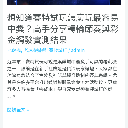
麼
玩
想知道賽特試玩怎麼玩最容易
最
容
中獎？高手分享轉輪節奏與彩
易
金觸發實測結果
中
獎？
老虎機
,
老虎機遊戲
,
賽特試玩
/
admin
高
手
近年來，賽特試玩可說是娛樂城中最炙手可熱的老虎機
分
之一。無論是在新手社群還是資深玩家論壇，大家都在
享
討論這款結合了古埃及神話與爆分機制的經典遊戲。尤
轉
其是在許多平台推出娛樂城體驗金免流水活動後，更讓
輪
許多人有機會「零成本」親自感受戰神賽特試玩的威
節
力。
奏
與
閱讀全文 »
彩
金
觸