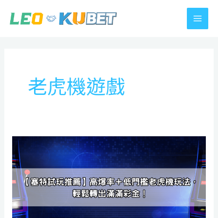
跳
MAI
至
主
MEN
要
內
容
老虎機遊戲
【塞
特
試
玩
推
薦】
高