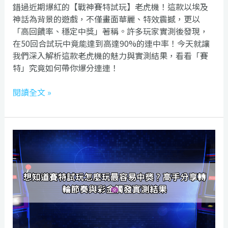
實
錯過近期爆紅的【戰神賽特試玩】老虎機！這款以埃及
測
神話為背景的遊戲，不僅畫面華麗、特效震撼，更以
50
「高回饋率、穩定中獎」著稱。許多玩家實測後發現，
回
在50回合試玩中竟能達到高達90%的連中率！今天就讓
合
我們深入解析這款老虎機的魅力與實測結果，看看「賽
連
特」究竟如何帶你爆分連連！
中
率
閱讀全文 »
高
達
90%
想
的
知
爆
道
分
賽
技
特
巧
試
玩
怎