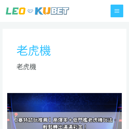
跳
MAI
至
主
ME
要
內
容
老虎機
老虎機
【塞
特
試
玩
推