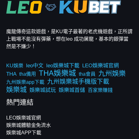
局
《雷
神
之
魔龍傳奇這款遊戲，是KU電子最著的老虎機遊戲，正所謂
鎚》
上戰場不能沒有彈藥，想在leo 成功屠龍，基本的銀彈當
然是不嫌少！
leo中文
leo娛樂城下載
LEO娛樂城官網
KU娛樂
THA娛樂城
九州娛樂
THA
tha備用
tha會員
九州娛樂城手機版下載
九州娛樂app下載
娛樂城
娛樂城試玩
娛樂城首儲
百家樂賺錢
熱門連結
LEO娛樂城官網
娛樂城體驗金免流水
娛樂城APP下載