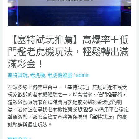
薦】
高
爆
率
＋
【塞特試玩推薦】高爆率＋低
低
門
門檻老虎機玩法，輕鬆轉出滿
檻
老
滿彩金！
虎
塞特試玩
,
老虎機
,
老虎機遊戲
/
admin
機
玩
在眾多線上博弈平台中，「塞特試玩」無疑是近年最受
法，
玩家歡迎的老虎機體驗之一。以高爆率、低門檻著稱，
輕
這款遊戲讓玩家在短時間內就能感受到彩金爆發的刺
鬆
激。若你正在尋找老虎機推薦或想透過tha備用平台穩定
轉
體驗遊戲，那麼這篇文章將為你揭開「塞特試玩」的贏
出
錢秘訣與最佳玩法。
滿
滿