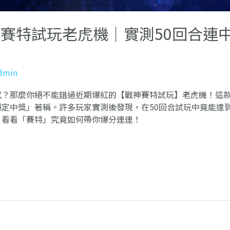
賽特試玩老虎機｜實測50回合連中
dmin
感？那麼你絕不能錯過近期爆紅的【戰神賽特試玩】老虎機！這
定中獎」著稱。許多玩家實測後發現，在50回合試玩中竟能達到
，看看「賽特」究竟如何帶你爆分連連！