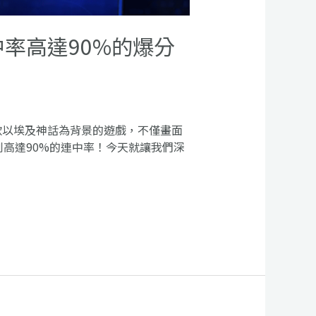
率高達90%的爆分
款以埃及神話為背景的遊戲，不僅畫面
高達90%的連中率！今天就讓我們深