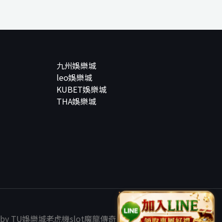
九州娛樂城
leo娛樂城
KUBET娛樂城
THA娛樂城
ed by TU娛樂城老虎機slot魔龍傳奇【LEO娛樂城官網】