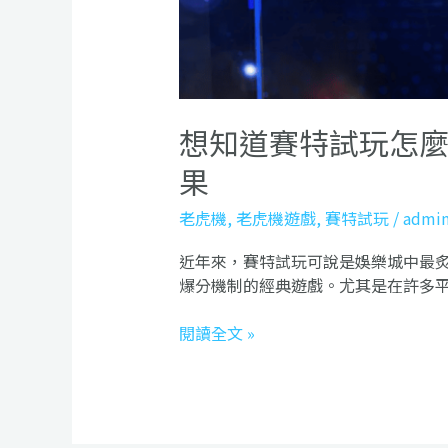
享
轉
輪
節
奏
想知道賽特試玩怎
與
彩
果
金
觸
老虎機
,
老虎機遊戲
,
賽特試玩
/
admi
發
近年來，賽特試玩可說是娛樂城中最
實
爆分機制的經典遊戲。尤其是在許多
測
結
閱讀全文 »
果