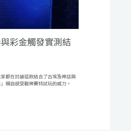
奏與彩金觸發實測結
大家都在討論這款結合了古埃及神話與
本」親自感受戰神賽特試玩的威力。