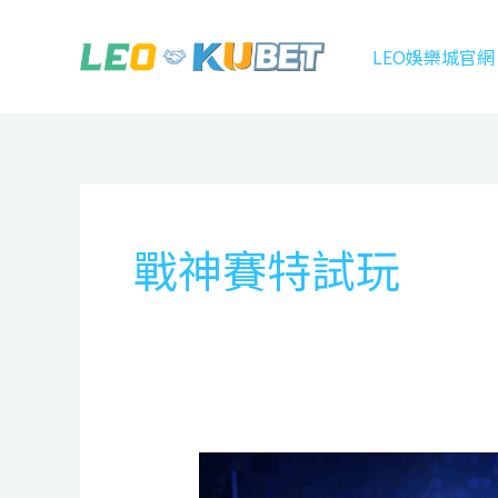
跳
至
LEO娛樂城官網
主
要
內
容
戰神賽特試玩
玩
家