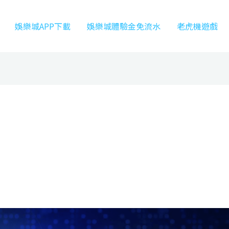
娛樂城APP下載
娛樂城體驗金免流水
老虎機遊戲