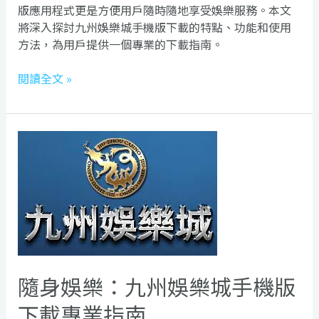
鬆
版應用程式更是方便用戶隨時隨地享受娛樂服務。本文
安
將深入探討九州娛樂城手機版下載的特點、功能和使用
裝
方法，為用戶提供一個專業的下載指南。
與
設
閱讀全文 »
定
隨
身
娛
樂：
九
州
娛
樂
城
隨身娛樂：九州娛樂城手機版
手
下載專業指南
機