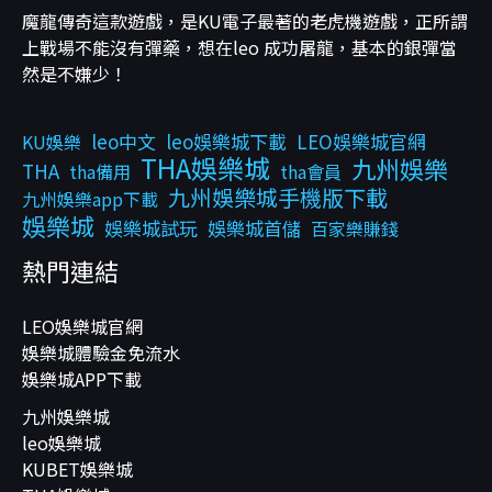
魔龍傳奇這款遊戲，是KU電子最著的老虎機遊戲，正所謂
上戰場不能沒有彈藥，想在leo 成功屠龍，基本的銀彈當
然是不嫌少！
leo中文
leo娛樂城下載
LEO娛樂城官網
KU娛樂
THA娛樂城
九州娛樂
THA
tha備用
tha會員
九州娛樂城手機版下載
九州娛樂app下載
娛樂城
娛樂城試玩
娛樂城首儲
百家樂賺錢
熱門連結
LEO娛樂城官網
娛樂城體驗金免流水
娛樂城APP下載
九州娛樂城
leo娛樂城
KUBET娛樂城