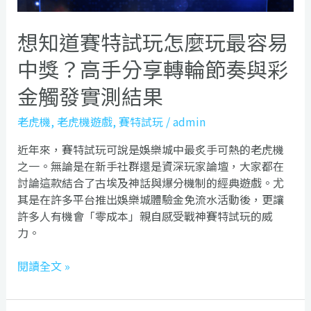
麼
玩
想知道賽特試玩怎麼玩最容易
最
容
中獎？高手分享轉輪節奏與彩
易
金觸發實測結果
中
獎？
老虎機
,
老虎機遊戲
,
賽特試玩
/
admin
高
手
近年來，賽特試玩可說是娛樂城中最炙手可熱的老虎機
分
之一。無論是在新手社群還是資深玩家論壇，大家都在
享
討論這款結合了古埃及神話與爆分機制的經典遊戲。尤
轉
其是在許多平台推出娛樂城體驗金免流水活動後，更讓
輪
許多人有機會「零成本」親自感受戰神賽特試玩的威
節
力。
奏
與
閱讀全文 »
彩
金
觸