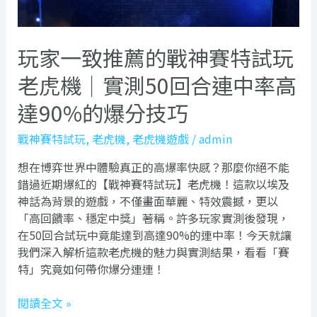
戰
神
賽
玩家一致推薦的戰神賽特試玩
特
試
老虎機｜實測50回合連中率高
玩
達90%的爆分技巧
老
虎
戰神賽特試玩
,
老虎機
,
老虎機遊戲
/
admin
機
｜
想在博弈世界中體驗真正的高爆率快感？那麼你絕不能
實
錯過近期爆紅的【戰神賽特試玩】老虎機！這款以埃及
測
神話為背景的遊戲，不僅畫面華麗、特效震撼，更以
50
「高回饋率、穩定中獎」著稱。許多玩家實測後發現，
回
在50回合試玩中竟能達到高達90%的連中率！今天就讓
合
我們深入解析這款老虎機的魅力與實測結果，看看「賽
連
特」究竟如何帶你爆分連連！
中
率
閱讀全文 »
高